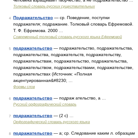
человека взращивает творчество, а не подражательство …
Толковый словарь русских существительных
Подражательство
— ср. Поведение, поступки
4
подражателя; подражание. Толковый словарь Ефремовой.
Т. Ф. Ефремова. 2000 …
Современный толковый словарь русского языка Ефремовой
подражательство
— подражательство, подражательства,
5
подражательства, подражательств, подражательству,
подражательствам, подражательство, подражательства,
подражательством, подражательствами, подражательстве,
подражательствах (Источник: «Полная
акцентуированная&#8230; …
Формы слов
подражательство
— подраж ательство, а …
6
Русский орфографический словарь
подражательство
— (2 с) …
7
Орфографический словарь русского языка
подражательство
— а; ср. Следование каким л. образцам
8