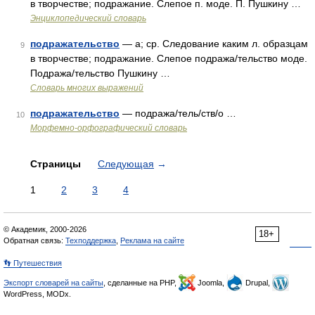
в творчестве; подражание. Слепое п. моде. П. Пушкину …
Энциклопедический словарь
подражательство
— а; ср. Следование каким л. образцам
9
в творчестве; подражание. Слепое подража/тельство моде.
Подража/тельство Пушкину …
Словарь многих выражений
подражательство
— подража/тель/ств/о …
10
Морфемно-орфографический словарь
Страницы
Следующая
→
1
2
3
4
© Академик, 2000-2026
18+
Обратная связь:
Техподдержка
,
Реклама на сайте
👣 Путешествия
Экспорт словарей на сайты
, сделанные на PHP,
Joomla,
Drupal,
WordPress, MODx.